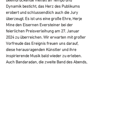
beeindruckende Vielfalt an Tempo und 
Dynamik besticht, das Herz des Publikums 
erobert und schlussendlich auch die Jury 
überzeugt. Es ist uns eine große Ehre, Herje 
Mine den Eisernen Eversteiner bei der 
feierlichen Preisverleihung am 27. Januar 
2024 zu überreichen. Wir erwarten mit großer 
Vorfreude das Ereignis freuen uns darauf, 
diese herausragenden Künstler und ihre 
inspirierende Musik bald wieder zu erleben. 
Auch Bandaradan, die zweite Band des Abends, 
beeindruckte mit ihrer vielfältigen 
internationalen Musik. Diese Brass-Band, 
bekannt für ihre kraftvollen Trompeten, 
brüllenden Saxophone, sehnsüchtigen 
Akkordeons und ungeraden Rhythmen, wurde 
2002 in Turin gegründet und…
Mehr anzeigen