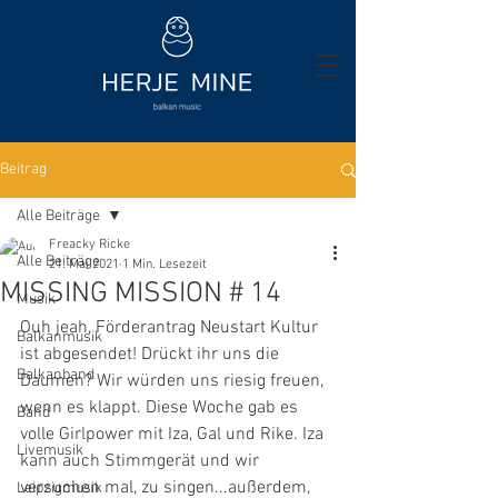
Beitrag
Alle Beiträge
Freacky Ricke
Alle Beiträge
21. Mai 2021
1 Min. Lesezeit
MISSING MISSION # 14
Musik
Ouh jeah, Förderantrag Neustart Kultur 
Balkanmusik
ist abgesendet! Drückt ihr uns die 
Balkanband
Daumen? Wir würden uns riesig freuen, 
wenn es klappt. Diese Woche gab es 
Band
volle Girlpower mit Iza, Gal und Rike. Iza 
Livemusik
kann auch Stimmgerät und wir 
versuchen mal, zu singen...außerdem, 
Leipzigmusik