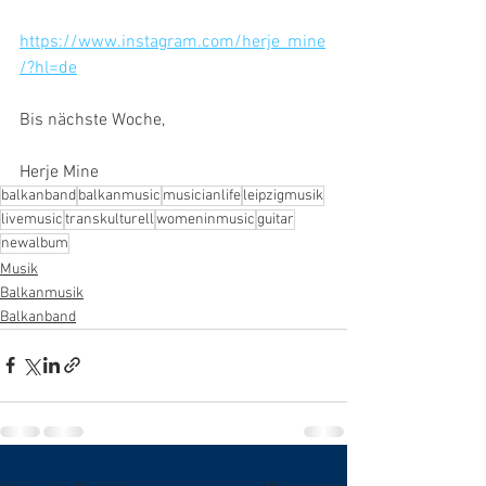
https://www.instagram.com/herje_mine
/?hl=de
Bis nächste Woche,
Herje Mine 
balkanband
balkanmusic
musicianlife
leipzigmusik
livemusic
transkulturell
womeninmusic
guitar
newalbum
Musik
Balkanmusik
Balkanband